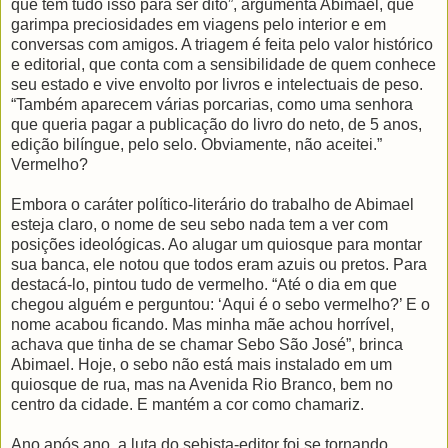
que tem tudo isso para ser dito”, argumenta Abimael, que
garimpa preciosidades em viagens pelo interior e em
conversas com amigos. A triagem é feita pelo valor histórico
e editorial, que conta com a sensibilidade de quem conhece
seu estado e vive envolto por livros e intelectuais de peso.
“Também aparecem várias porcarias, como uma senhora
que queria pagar a publicação do livro do neto, de 5 anos,
edição bilíngue, pelo selo. Obviamente, não aceitei.”
Vermelho?
Embora o caráter político-literário do trabalho de Abimael
esteja claro, o nome de seu sebo nada tem a ver com
posições ideológicas. Ao alugar um quiosque para montar
sua banca, ele notou que todos eram azuis ou pretos. Para
destacá-lo, pintou tudo de vermelho. “Até o dia em que
chegou alguém e perguntou: ‘Aqui é o sebo vermelho?’ E o
nome acabou ficando. Mas minha mãe achou horrível,
achava que tinha de se chamar Sebo São José”, brinca
Abimael. Hoje, o sebo não está mais instalado em um
quiosque de rua, mas na Avenida Rio Branco, bem no
centro da cidade. E mantém a cor como chamariz.
Ano após ano, a luta do sebista-editor foi se tornando