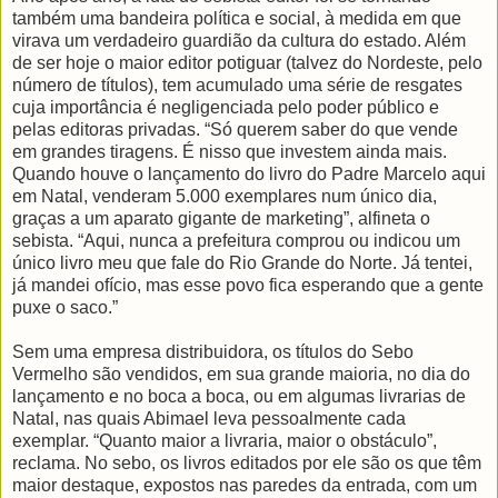
também uma bandeira política e social, à medida em que
virava um verdadeiro guardião da cultura do estado. Além
de ser hoje o maior editor potiguar (talvez do Nordeste, pelo
número de títulos), tem acumulado uma série de resgates
cuja importância é negligenciada pelo poder público e
pelas editoras privadas. “Só querem saber do que vende
em grandes tiragens. É nisso que investem ainda mais.
Quando houve o lançamento do livro do Padre Marcelo aqui
em Natal, venderam 5.000 exemplares num único dia,
graças a um aparato gigante de marketing”, alfineta o
sebista. “Aqui, nunca a prefeitura comprou ou indicou um
único livro meu que fale do Rio Grande do Norte. Já tentei,
já mandei ofício, mas esse povo fica esperando que a gente
puxe o saco.”
Sem uma empresa distribuidora, os títulos do Sebo
Vermelho são vendidos, em sua grande maioria, no dia do
lançamento e no boca a boca, ou em algumas livrarias de
Natal, nas quais Abimael leva pessoalmente cada
exemplar. “Quanto maior a livraria, maior o obstáculo”,
reclama. No sebo, os livros editados por ele são os que têm
maior destaque, expostos nas paredes da entrada, com um