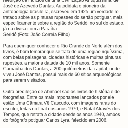
reedição de Indícios de uma Civilização Antiquíssima, de
José de Azevedo Dantas. Autodidata e pioneiro da
antropologia brasileira, escreveu em 1925 um verdadeiro
tratado sobre as pinturas rupestres do sertão potiguar, mais
especificamente sobre a região do Seridó, no sul do estado,
já na divisa com a Paraíba.
Seridó (Foto: João Correia Filho)
Para quem quer conhecer o Rio Grande do Norte além dos
livros, é bom lembrar que se trata de uma região riquíssima,
com belas paisagens, cidades históricas e muitas pinturas
rupestres, a maioria datada de 10 mil anos. Somente
Carnaúba dos Dantas, a 200 quilômetros da capital, onde
viveu José Dantas, possui mais de 60 sítios arqueológicos
para serem visitados.
Outra predileção de Abimael são os livros de história e de
fotografias. Entre os mais importantes lançados por ele
estão Uma Câmara Vê Cascudo, com imagens raras do
escritor, feitas no final dos anos 1970; e Natal Através dos
Tempos, que retrata a cidade desde os anos 1940, ambos
do fotógrafo potiguar Carlos Lyra, falecido em 2006.